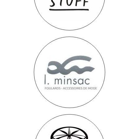
White Stuff
Pier Olivier