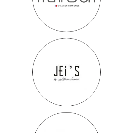
Meri Esca
Jei’s