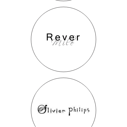
Rever mile
Olivier Phillips